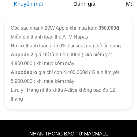
Khuyến mãi
Đánh giá
Mô t
Cóc sạc nhanh 20W Apple khi mua kèm
350.000đ
Miễn phí thanh toán thẻ ATM Napas
Hỗ trợ thanh toán góp 0% Lãi suất qua thẻ tín dụng
Airpods 2
giá chỉ từ 2.650.000đ ( Giá niêm yết
4.900.000 ) khi mua kèm máy
Airpodspro
giá chỉ còn 4.400.000đ ( Giá niêm yết
5.900.000 ) khi mua kèm máy
Lưu ý : Hàng nhập khẩu Active không bao đủ 12
tháng
NHẬN THÔNG BÁO TỪ MACMALL