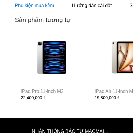
Phụ kiện mua kèm
Hướng dẫn cài đặt
S
Sản phẩm tương tự
iPad Pro 11-inch M2
iPad Air 11-inch 
22,400,000 ₫
19,800,000 ₫
NHẬN THÔNG BÁO TỪ MACMALL