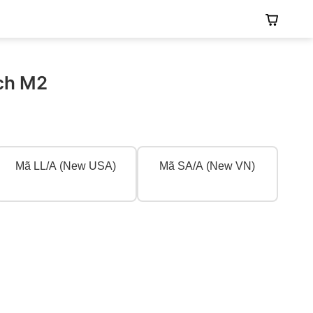
nch M2
Mã LL/A (New USA)
Mã SA/A (New VN)