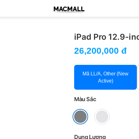
iPad Pro 12.9-i
26,200,000 đ
Mã LL/A, Other (New
Active)
Màu Sắc
Dung Lượng